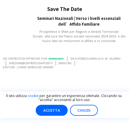
Save The Date
Seminari Nazionali | Verso i livelli essenziali
dell’Affido Familiare
Prospettive e Sfide per Regioni e Ambiti Territoriali
Sociali, alla luce del Piano sociale nazionale 2024-2026 e dei
nuovi dati sui minorenni in affido e in comunità
ASS. CENTRO STUDI AFFIDO APS- P.IVA:
05968920651
VIA ALFONSO GUARIGLIA N. 34 - SALERNO
DIREZIONE@CENTROSTUDIAFFIDO.IT
800661592
9:00/13:00 - LUNEDÌ, MERCOLEDÌ, VENERDÌ
Il sito utilizza
cookie
per garantire un'esperienza ottimale. Cliccando su
"accetta" acconsenti al loro uso
ACCETTA
CHIUDI