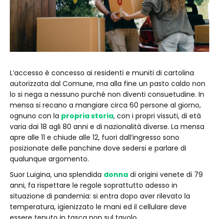
L’accesso è concesso ai residenti e muniti di cartolina
autorizzata dal Comune, ma alla fine un pasto caldo non
lo si nega a nessuno purché non diventi consuetudine. In
mensa si recano a mangiare circa 60 persone al giorno,
ognuno con la
propria storia
, con i propri vissuti, di età
varia dai 18 agli 80 anni e di nazionalità diverse. La mensa
apre alle 11 e chiude alle 12, fuori dall’ingresso sono
posizionate delle panchine dove sedersi e parlare di
qualunque argomento.
Suor Luigina, una splendida
donna
di origini venete di 79
anni, fa rispettare le regole soprattutto adesso in
situazione di pandemia: si entra dopo aver rilevato la
temperatura, igienizzato le mani ed il cellulare deve
essere tenuto in tasca non sul tavolo.