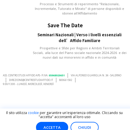
Processo e Strumenti di reperimento "Relazionale,
Incrementale, Tutorato e Mirato" di persone disponibili e
idonee all'Affidamento
Save The Date
Seminari Nazionali | Verso i livelli essenziali
dell’Affido Familiare
Prospettive e Sfide per Regioni e Ambiti Territoriali
Sociali, alla luce del Piano sociale nazionale 2024-2026 e dei
nuovi dati sui minorenni in affido e in comunità
ASS. CENTRO STUDI AFFIDO APS- P.IVA:
05968920651
VIA ALFONSO GUARIGLIA N. 34 - SALERNO
DIREZIONE@CENTROSTUDIAFFIDO.IT
800661592
9:00/13:00 - LUNEDÌ, MERCOLEDÌ, VENERDÌ
Il sito utilizza
cookie
per garantire un'esperienza ottimale. Cliccando su
"accetta" acconsenti al loro uso
ACCETTA
CHIUDI