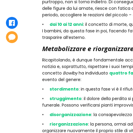
purtroppo, non si torna indietro. Di conseg
delle figure da lui amate, riesce con fatica 
periodo, accogliere le reazioni del piccolo – 
Condividi
•
dai 10 ai 12 anni
: il concetto di morte, 
I bambini, da questa fase in poi, facendo f
Commenta
trasparire all’esterno.
Metabolizzare e riorganizzar
Ricapitolando, è dunque fondamentale accett
notizia e, soprattutto, rispettare i suoi tem
concetto
Bowlby
ha individuato
quattro fa
evento del genere:
•
stordimento
: in questa fase vi è il rifi
•
struggimento
: il dolore della perdita 
funerale. Possono verificarsi pianti improvvis
•
disorganizzazione
: la consapevolezza 
•
riorganizzazione
: la persona, ormai adu
organizzare nuovamente il proprio stile di vi