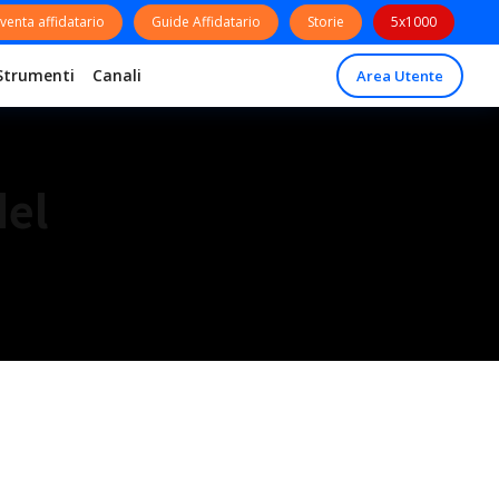
venta affidatario
Guide Affidatario
Storie
5x1000
Strumenti
Canali
Area Utente
del