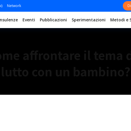
i)
Network
Di
nsulenze
Eventi
Pubblicazioni
Sperimentazioni
Metodi e 
me affrontare il tema 
lutto con un bambino?