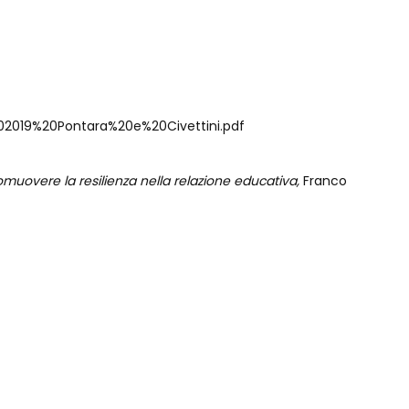
%202019%20Pontara%20e%20Civettini.pdf
romuovere la resilienza nella relazione educativa,
Franco