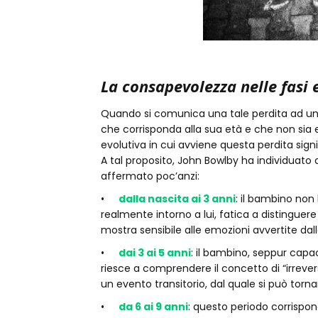
La consapevolezza nelle fasi 
Quando si comunica una tale perdita ad un 
che corrisponda alla sua età e che non si
evolutiva in cui avviene questa perdita signi
A tal proposito, John Bowlby ha individuat
affermato poc’anzi:
•
dalla nascita ai 3 anni
: il bambino no
realmente intorno a lui, fatica a distinguere 
mostra sensibile alle emozioni avvertite dal
•
dai 3 ai 5 anni
: il bambino, seppur capa
riesce a comprendere il concetto di “irrever
un evento transitorio, dal quale si può torna
•
da 6 ai 9 anni
: questo periodo corrispon