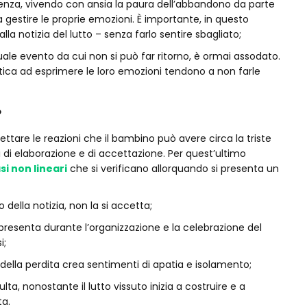
uenza, vivendo con ansia la paura dell’abbandono da parte
a gestire le proprie emozioni. È importante, in questo
alla notizia del lutto – senza farlo sentire sbagliato;
quale evento da cui non si può far ritorno, è ormai assodato.
atica ad esprimere le loro emozioni tendono a non farle
e
are le reazioni che il bambino può avere circa la triste
pi di elaborazione e di accettazione. Per quest’ultimo
si non lineari
che si verificano allorquando si presenta un
uto della notizia, non la si accetta;
si presenta durante l’organizzazione e la celebrazione del
i;
della perdita crea sentimenti di apatia e isolamento;
lta, nonostante il lutto vissuto inizia a costruire e a
ta.