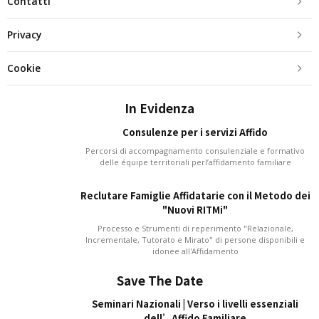
Contatti
Privacy
Cookie
In Evidenza
Consulenze per i servizi Affido
Percorsi di accompagnamento consulenziale e formativo
delle équipe territoriali perl’affidamento familiare
Reclutare Famiglie Affidatarie con il Metodo dei
"Nuovi RITMi"
Processo e Strumenti di reperimento "Relazionale,
Incrementale, Tutorato e Mirato" di persone disponibili e
idonee all'Affidamento
Save The Date
Seminari Nazionali | Verso i livelli essenziali
dell’Affido Familiare