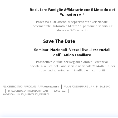
Reclutare Famiglie Affidatarie con il Metodo dei
"Nuovi RITMi"
Processo e Strumenti di reperimento "Relazionale,
Incrementale, Tutorato e Mirato" di persone disponibili e
idonee all'Affidamento
Save The Date
Seminari Nazionali | Verso i livelli essenziali
dell’Affido Familiare
Prospettive e Sfide per Regioni e Ambiti Territoriali
Sociali, alla luce del Piano sociale nazionale 2024-2026 e dei
nuovi dati sui minorenni in affido e in comunità
ASS. CENTRO STUDI AFFIDO APS- P.IVA:
05968920651
VIA ALFONSO GUARIGLIA N. 34 - SALERNO
DIREZIONE@CENTROSTUDIAFFIDO.IT
800661592
9:00/13:00 - LUNEDÌ, MERCOLEDÌ, VENERDÌ