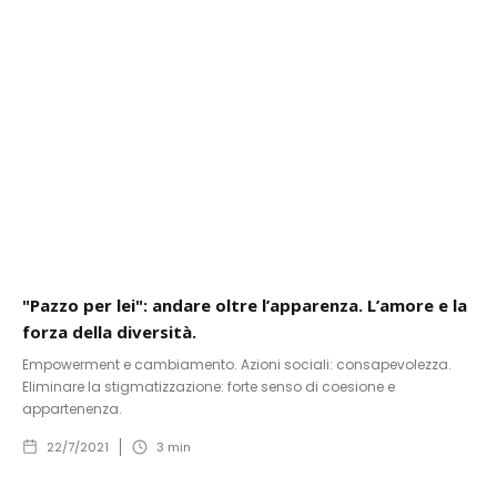
"Pazzo per lei": andare oltre l’apparenza. L’amore e la
forza della diversità.
Empowerment e cambiamento. Azioni sociali: consapevolezza.
Eliminare la stigmatizzazione: forte senso di coesione e
appartenenza.
22/7/2021
3
min