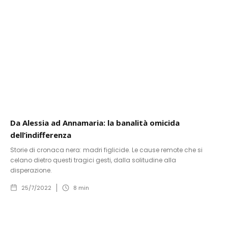
Da Alessia ad Annamaria: la banalità omicida
dell’indifferenza
Storie di cronaca nera: madri figlicide. Le cause remote che si
celano dietro questi tragici gesti, dalla solitudine alla
disperazione.
25/7/2022
8
min