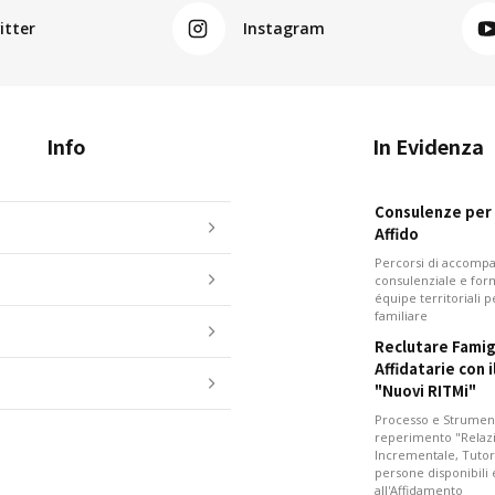
itter
Instagram
Info
In Evidenza
Consulenze per i
Affido
Percorsi di accom
consulenziale e for
équipe territoriali 
familiare
Reclutare Famig
Affidatarie con 
"Nuovi RITMi"
Processo e Strument
reperimento "Relazi
Incrementale, Tutor
persone disponibili
all'Affidamento