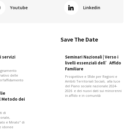
Youtube
Linkedin
Save The Date
 servizi
Seminari Nazionali | Verso i
livelli essenziali dell’Affido
Familiare
pagnamento
mativo delle
Prospettive e Sfide per Regioni e
perl’affidamento
Ambiti Territoriali Sociali, alla luce
del Piano sociale nazionale 2024-
2026 e dei nuovi dati sui minorenni
lie
in affido e in comunità
il Metodo dei
i di
onale,
ato e Mirato" di
 e idonee