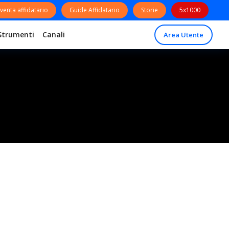
venta affidatario
Guide Affidatario
Storie
5x1000
Strumenti
Canali
Area Utente