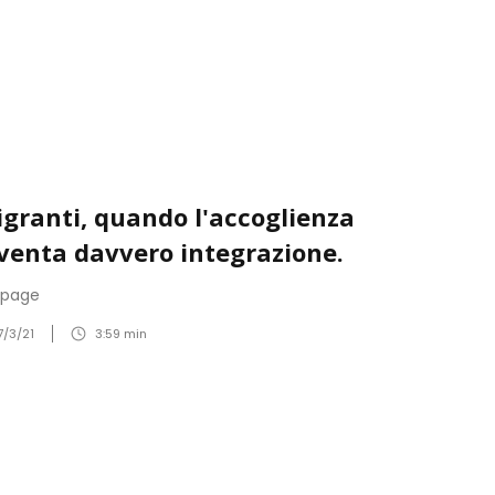
granti, quando l'accoglienza
venta davvero integrazione.
npage
7/3/21
3:59
min