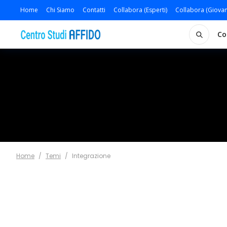
Home
Chi Siamo
Contatti
Collabora (Esperti)
Collabora (Giovan
Co
Home
/
Temi
/
Integrazione