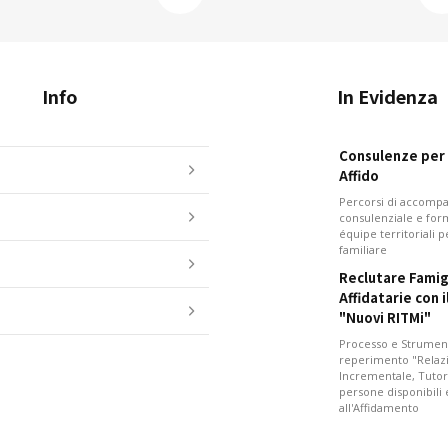
Info
In Evidenza
Consulenze per i
Affido
Percorsi di accom
consulenziale e for
équipe territoriali 
familiare
Reclutare Famig
Affidatarie con 
"Nuovi RITMi"
Processo e Strument
reperimento "Relazi
Incrementale, Tutor
persone disponibili
all'Affidamento