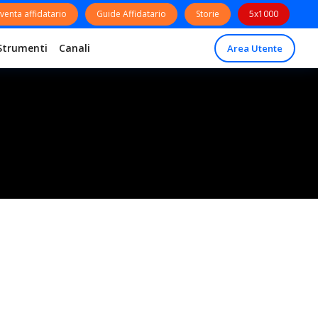
venta affidatario
Guide Affidatario
Storie
5x1000
Strumenti
Canali
Area Utente