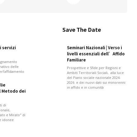
Save The Date
 servizi
Seminari Nazionali | Verso i
livelli essenziali dell’Affido
Familiare
pagnamento
mativo delle
Prospettive e Sfide per Regioni e
perl’affidamento
Ambiti Territoriali Sociali, alla luce
del Piano sociale nazionale 2024-
2026 e dei nuovi dati sui minorenni
lie
in affido e in comunità
il Metodo dei
i di
onale,
ato e Mirato" di
 e idonee