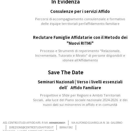
In Evidenza
Consulenze per i servizi Affido
Percorsi di accompagnamento consulenziale e formativo
delle équipe territoriali perl’affidamento familiare
Reclutare Famiglie Affidatarie con il Metodo dei
"Nuovi RITMi"
Processo e Strumenti di reperimento "Relazionale,
Incrementale, Tutorato e Mirato" di persone disponibili e
idonee all'Affidamento
Save The Date
Seminari Nazionali | Verso i livelli essenziali
dell’Affido Familiare
Prospettive e Sfide per Regioni e Ambiti Territoriali
Sociali, alla luce del Piano sociale nazionale 2024-2026 e dei
nuovi dati sui minorenni in affido e in comunità
ASS. CENTRO STUDI AFFIDO APS- P.IVA:
05968920651
VIA ALFONSO GUARIGLIA N. 34 - SALERNO
DIREZIONE@CENTROSTUDIAFFIDO.IT
800661592