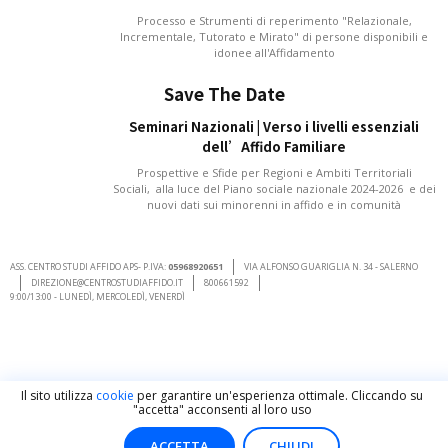
Processo e Strumenti di reperimento "Relazionale,
Incrementale, Tutorato e Mirato" di persone disponibili e
idonee all'Affidamento
Save The Date
Seminari Nazionali | Verso i livelli essenziali
dell’Affido Familiare
Prospettive e Sfide per Regioni e Ambiti Territoriali
Sociali, alla luce del Piano sociale nazionale 2024-2026 e dei
nuovi dati sui minorenni in affido e in comunità
ASS. CENTRO STUDI AFFIDO APS- P.IVA:
05968920651
VIA ALFONSO GUARIGLIA N. 34 - SALERNO
DIREZIONE@CENTROSTUDIAFFIDO.IT
800661592
9:00/13:00 - LUNEDÌ, MERCOLEDÌ, VENERDÌ
Il sito utilizza
cookie
per garantire un'esperienza ottimale. Cliccando su
"accetta" acconsenti al loro uso
ACCETTA
CHIUDI