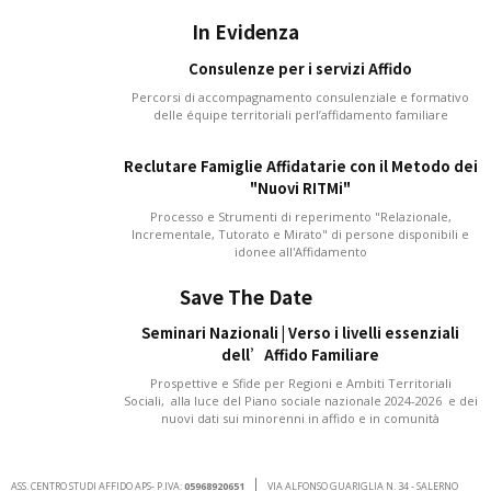
In Evidenza
Consulenze per i servizi Affido
Percorsi di accompagnamento consulenziale e formativo
delle équipe territoriali perl’affidamento familiare
Reclutare Famiglie Affidatarie con il Metodo dei
"Nuovi RITMi"
Processo e Strumenti di reperimento "Relazionale,
Incrementale, Tutorato e Mirato" di persone disponibili e
idonee all'Affidamento
Save The Date
Seminari Nazionali | Verso i livelli essenziali
dell’Affido Familiare
Prospettive e Sfide per Regioni e Ambiti Territoriali
Sociali, alla luce del Piano sociale nazionale 2024-2026 e dei
nuovi dati sui minorenni in affido e in comunità
ASS. CENTRO STUDI AFFIDO APS- P.IVA:
05968920651
VIA ALFONSO GUARIGLIA N. 34 - SALERNO