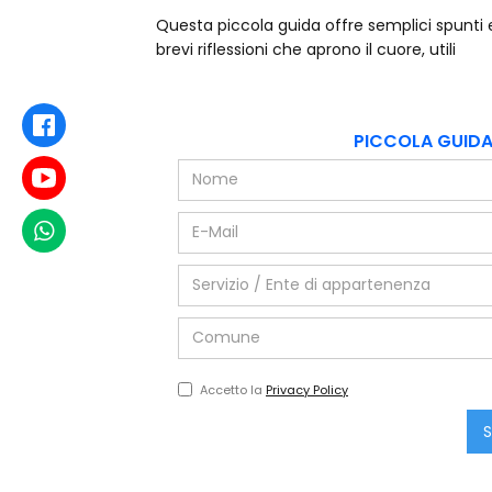
Questa piccola guida offre semplici spunti 
suggerimenti per iniziare a percorrere i prim
brevi riflessioni che aprono il cuore, utili
Facebook
PICCOLA GUIDA 
Youtube
WhatsApp
Accetto la
Privacy Policy