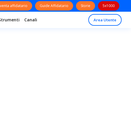
venta affidatario
Guide Affidatario
Storie
5x1000
Strumenti
Canali
Area Utente