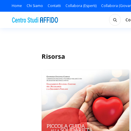
Home
Chi Siamo
Contatti
Collabora (Esperti)
Collabora (Giovan
Co
Risorsa