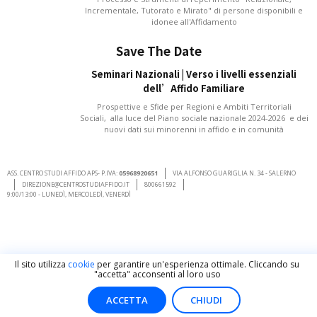
Incrementale, Tutorato e Mirato" di persone disponibili e
idonee all'Affidamento
Save The Date
Seminari Nazionali | Verso i livelli essenziali
dell’Affido Familiare
Prospettive e Sfide per Regioni e Ambiti Territoriali
Sociali, alla luce del Piano sociale nazionale 2024-2026 e dei
nuovi dati sui minorenni in affido e in comunità
ASS. CENTRO STUDI AFFIDO APS- P.IVA:
05968920651
VIA ALFONSO GUARIGLIA N. 34 - SALERNO
DIREZIONE@CENTROSTUDIAFFIDO.IT
800661592
9:00/13:00 - LUNEDÌ, MERCOLEDÌ, VENERDÌ
Il sito utilizza
cookie
per garantire un'esperienza ottimale. Cliccando su
"accetta" acconsenti al loro uso
ACCETTA
CHIUDI