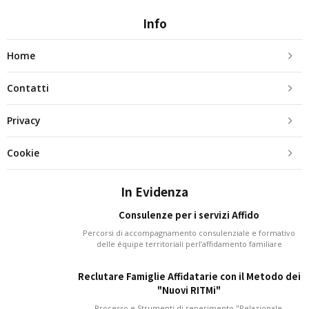
Info
Home
Contatti
Privacy
Cookie
In Evidenza
Consulenze per i servizi Affido
Percorsi di accompagnamento consulenziale e formativo
delle équipe territoriali perl’affidamento familiare
Reclutare Famiglie Affidatarie con il Metodo dei
"Nuovi RITMi"
Processo e Strumenti di reperimento "Relazionale,