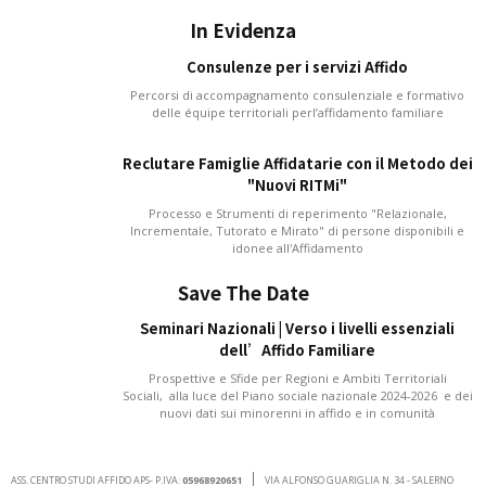
In Evidenza
Consulenze per i servizi Affido
Percorsi di accompagnamento consulenziale e formativo
delle équipe territoriali perl’affidamento familiare
Reclutare Famiglie Affidatarie con il Metodo dei
"Nuovi RITMi"
Processo e Strumenti di reperimento "Relazionale,
Incrementale, Tutorato e Mirato" di persone disponibili e
idonee all'Affidamento
Save The Date
Seminari Nazionali | Verso i livelli essenziali
dell’Affido Familiare
Prospettive e Sfide per Regioni e Ambiti Territoriali
Sociali, alla luce del Piano sociale nazionale 2024-2026 e dei
nuovi dati sui minorenni in affido e in comunità
ASS. CENTRO STUDI AFFIDO APS- P.IVA:
05968920651
VIA ALFONSO GUARIGLIA N. 34 - SALERNO