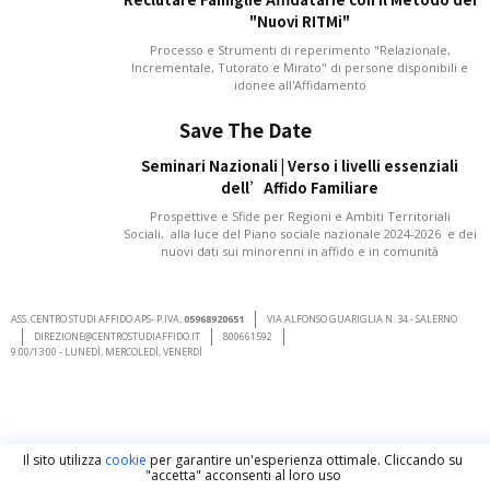
"Nuovi RITMi"
Processo e Strumenti di reperimento "Relazionale,
Incrementale, Tutorato e Mirato" di persone disponibili e
idonee all'Affidamento
Save The Date
Seminari Nazionali | Verso i livelli essenziali
dell’Affido Familiare
Prospettive e Sfide per Regioni e Ambiti Territoriali
Sociali, alla luce del Piano sociale nazionale 2024-2026 e dei
nuovi dati sui minorenni in affido e in comunità
ASS. CENTRO STUDI AFFIDO APS- P.IVA:
05968920651
VIA ALFONSO GUARIGLIA N. 34 - SALERNO
DIREZIONE@CENTROSTUDIAFFIDO.IT
800661592
9:00/13:00 - LUNEDÌ, MERCOLEDÌ, VENERDÌ
Il sito utilizza
cookie
per garantire un'esperienza ottimale. Cliccando su
"accetta" acconsenti al loro uso