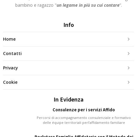
bambino e ragazzo "
un legame in più
su cui contare
”.
Info
Home
Contatti
Privacy
Cookie
In Evidenza
Consulenze per i servizi Affido
Percorsi di accompagnamento consulenziale e formativo
delle équipe territoriali perl’affidamento familiare
Reclutare Famiglie Affidatarie con il Metodo dei