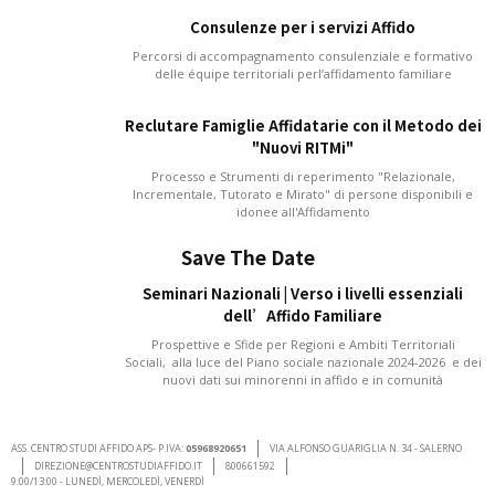
Consulenze per i servizi Affido
Percorsi di accompagnamento consulenziale e formativo
delle équipe territoriali perl’affidamento familiare
Reclutare Famiglie Affidatarie con il Metodo dei
"Nuovi RITMi"
Processo e Strumenti di reperimento "Relazionale,
Incrementale, Tutorato e Mirato" di persone disponibili e
idonee all'Affidamento
Save The Date
Seminari Nazionali | Verso i livelli essenziali
dell’Affido Familiare
Prospettive e Sfide per Regioni e Ambiti Territoriali
Sociali, alla luce del Piano sociale nazionale 2024-2026 e dei
nuovi dati sui minorenni in affido e in comunità
ASS. CENTRO STUDI AFFIDO APS- P.IVA:
05968920651
VIA ALFONSO GUARIGLIA N. 34 - SALERNO
DIREZIONE@CENTROSTUDIAFFIDO.IT
800661592
9:00/13:00 - LUNEDÌ, MERCOLEDÌ, VENERDÌ