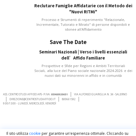
Reclutare Famiglie Affidatarie con il Metodo dei
"Nuovi RITMi"
Processo e Strumenti di reperimento "Relazionale,
Incrementale, Tutorato e Mirato" di persone disponibili e
idonee all'Affidamento
Save The Date
Seminari Nazionali | Verso i livelli essenziali
dell’Affido Familiare
Prospettive e Sfide per Regioni e Ambiti Territoriali
Sociali, alla luce del Piano sociale nazionale 2024-2026 e dei
nuovi dati sui minorenni in affido e in comunità
ASS. CENTRO STUDI AFFIDO APS- P.IVA:
05968920651
VIA ALFONSO GUARIGLIA N. 34 - SALERNO
DIREZIONE@CENTROSTUDIAFFIDO.IT
800661592
9:00/13:00 - LUNEDÌ, MERCOLEDÌ, VENERDÌ
Il sito utilizza
cookie
per garantire un'esperienza ottimale. Cliccando su