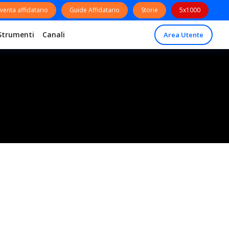
venta affidatario
Guide Affidatario
Storie
5x1000
Strumenti
Canali
Area Utente