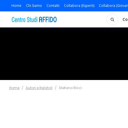
Home
Chi Siamo
Contatti
Collabora (Esperti)
Collabora (Giovan
Co
Home
/
Autori e Relatori
/
Stefano Ricci