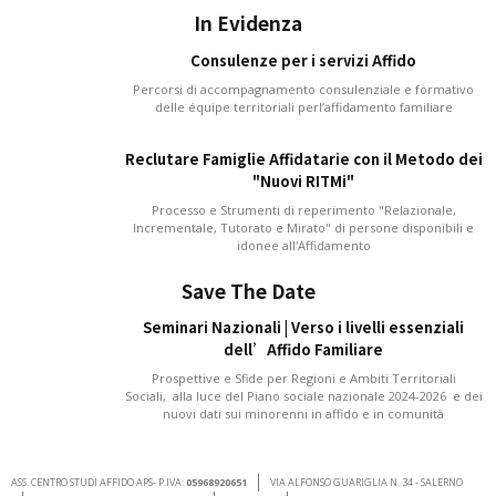
In Evidenza
Consulenze per i servizi Affido
Percorsi di accompagnamento consulenziale e formativo
delle équipe territoriali perl’affidamento familiare
Reclutare Famiglie Affidatarie con il Metodo dei
"Nuovi RITMi"
Processo e Strumenti di reperimento "Relazionale,
Incrementale, Tutorato e Mirato" di persone disponibili e
idonee all'Affidamento
Save The Date
Seminari Nazionali | Verso i livelli essenziali
dell’Affido Familiare
Prospettive e Sfide per Regioni e Ambiti Territoriali
Sociali, alla luce del Piano sociale nazionale 2024-2026 e dei
nuovi dati sui minorenni in affido e in comunità
ASS. CENTRO STUDI AFFIDO APS- P.IVA:
05968920651
VIA ALFONSO GUARIGLIA N. 34 - SALERNO