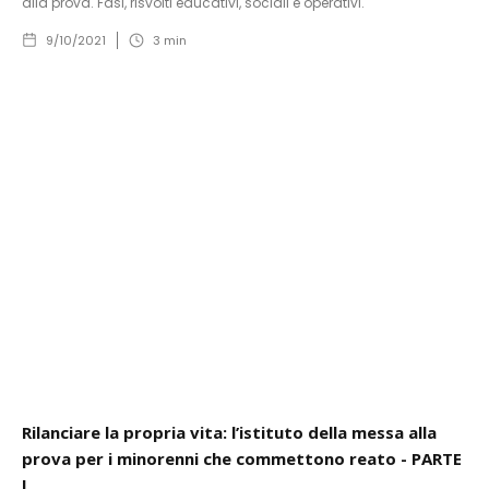
alla prova. Fasi, risvolti educativi, sociali e operativi.
9/10/2021
3
min
Rilanciare la propria vita: l’istituto della messa alla
prova per i minorenni che commettono reato - PARTE
I