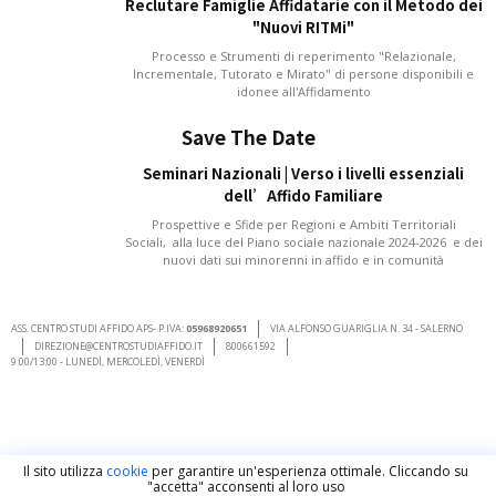
Reclutare Famiglie Affidatarie con il Metodo dei
"Nuovi RITMi"
Processo e Strumenti di reperimento "Relazionale,
Incrementale, Tutorato e Mirato" di persone disponibili e
idonee all'Affidamento
Save The Date
Seminari Nazionali | Verso i livelli essenziali
dell’Affido Familiare
Prospettive e Sfide per Regioni e Ambiti Territoriali
Sociali, alla luce del Piano sociale nazionale 2024-2026 e dei
nuovi dati sui minorenni in affido e in comunità
ASS. CENTRO STUDI AFFIDO APS- P.IVA:
05968920651
VIA ALFONSO GUARIGLIA N. 34 - SALERNO
DIREZIONE@CENTROSTUDIAFFIDO.IT
800661592
9:00/13:00 - LUNEDÌ, MERCOLEDÌ, VENERDÌ
Il sito utilizza
cookie
per garantire un'esperienza ottimale. Cliccando su
"accetta" acconsenti al loro uso