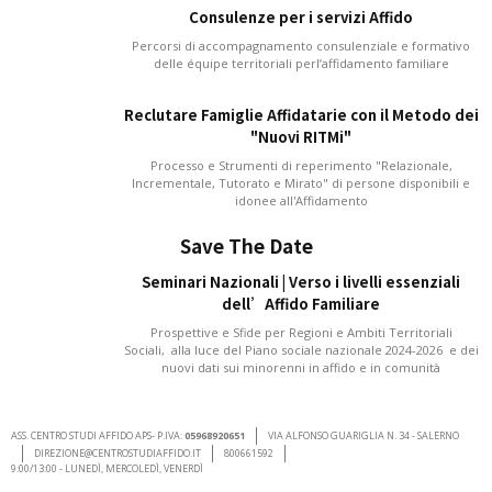
Consulenze per i servizi Affido
Percorsi di accompagnamento consulenziale e formativo
delle équipe territoriali perl’affidamento familiare
Reclutare Famiglie Affidatarie con il Metodo dei
"Nuovi RITMi"
Processo e Strumenti di reperimento "Relazionale,
Incrementale, Tutorato e Mirato" di persone disponibili e
idonee all'Affidamento
Save The Date
Seminari Nazionali | Verso i livelli essenziali
dell’Affido Familiare
Prospettive e Sfide per Regioni e Ambiti Territoriali
Sociali, alla luce del Piano sociale nazionale 2024-2026 e dei
nuovi dati sui minorenni in affido e in comunità
ASS. CENTRO STUDI AFFIDO APS- P.IVA:
05968920651
VIA ALFONSO GUARIGLIA N. 34 - SALERNO
DIREZIONE@CENTROSTUDIAFFIDO.IT
800661592
9:00/13:00 - LUNEDÌ, MERCOLEDÌ, VENERDÌ