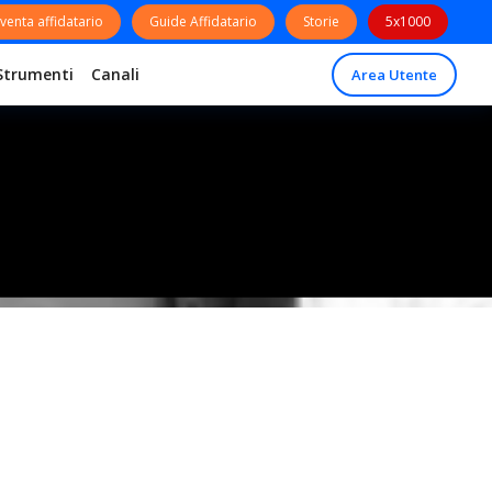
venta affidatario
Guide Affidatario
Storie
5x1000
Strumenti
Canali
Area Utente