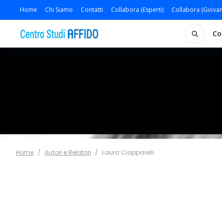
Home
Chi Siamo
Contatti
Collabora (Esperti)
Collabora (Giovan
Co
Home
/
Autori e Relatori
/
Laura Ciapparelli