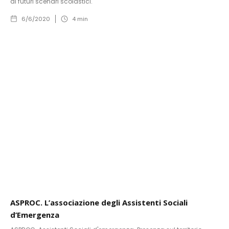
ai futuri scenari scolastici.
6/6/2020
4
min
ASPROC. L’associazione degli Assistenti Sociali
d’Emergenza