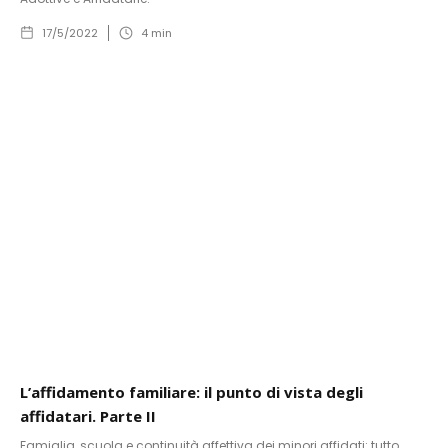
17/5/2022
4
min
L’affidamento familiare: il punto di vista degli
affidatari. Parte II
Famiglia, scuola e continuità affettiva dei minori affidati: tutto