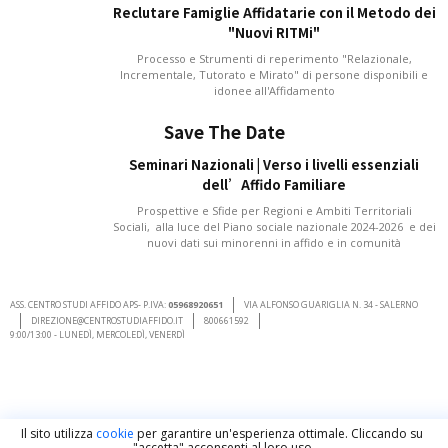
Reclutare Famiglie Affidatarie con il Metodo dei
"Nuovi RITMi"
Processo e Strumenti di reperimento "Relazionale,
Incrementale, Tutorato e Mirato" di persone disponibili e
idonee all'Affidamento
Save The Date
Seminari Nazionali | Verso i livelli essenziali
dell’Affido Familiare
Prospettive e Sfide per Regioni e Ambiti Territoriali
Sociali, alla luce del Piano sociale nazionale 2024-2026 e dei
nuovi dati sui minorenni in affido e in comunità
ASS. CENTRO STUDI AFFIDO APS- P.IVA:
05968920651
VIA ALFONSO GUARIGLIA N. 34 - SALERNO
DIREZIONE@CENTROSTUDIAFFIDO.IT
800661592
9:00/13:00 - LUNEDÌ, MERCOLEDÌ, VENERDÌ
Il sito utilizza
cookie
per garantire un'esperienza ottimale. Cliccando su
"accetta" acconsenti al loro uso