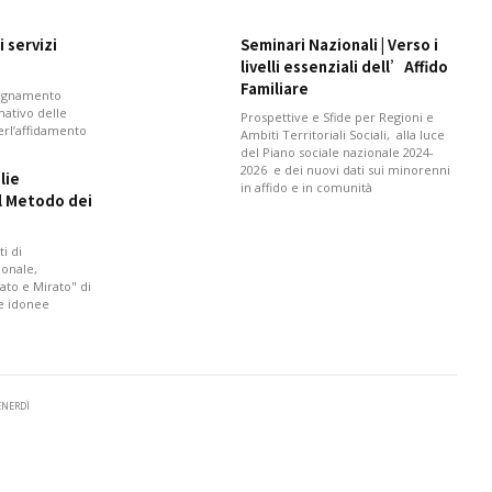
 servizi
Seminari Nazionali | Verso i
livelli essenziali dell’Affido
Familiare
pagnamento
mativo delle
Prospettive e Sfide per Regioni e
perl’affidamento
Ambiti Territoriali Sociali, alla luce
del Piano sociale nazionale 2024-
2026 e dei nuovi dati sui minorenni
lie
in affido e in comunità
il Metodo dei
i di
onale,
ato e Mirato" di
 e idonee
VENERDÌ