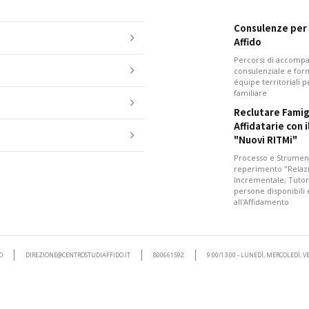
Consulenze per i
Affido
Percorsi di accom
consulenziale e for
équipe territoriali 
familiare
Reclutare Famig
Affidatarie con 
"Nuovi RITMi"
Processo e Strument
reperimento "Relazi
Incrementale, Tutor
persone disponibili
all'Affidamento
O
DIREZIONE@CENTROSTUDIAFFIDO.IT
800661592
9:00/13:00 - LUNEDÌ, MERCOLEDÌ, 