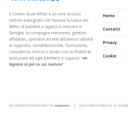
Il Centro Studi Affido è un ente di terzo
Home
settore impegnato nel favorire la tutela del
diritto di bambini e ragazzi a crescere in
Contatti
famiglia. Accompagna minorenni, genitori,
affidatari, operatori ed enti attraverso attività
Privacy
di supporto, sensibilizzazione, formazione,
consulenza, ricerca e studio con la finalità di
Cookie
assicurare ad ogni bambino e ragazzo "
un
legame in più
su cui contare
”.
ASS. CENTRO STUDI AFFIDO APS- P.IVA:
05968920651
VIA ALFONSO GUARIGLIA N. 34 - SALERN