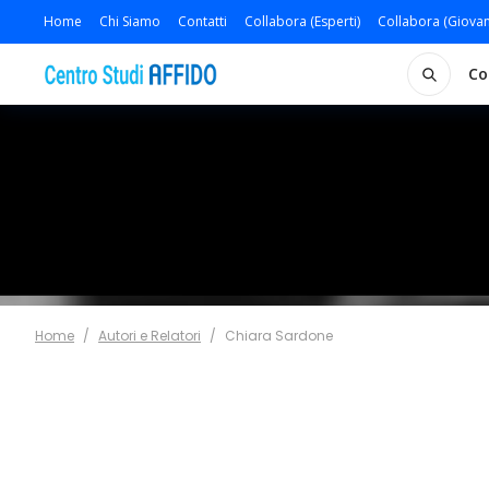
Home
Chi Siamo
Contatti
Collabora (Esperti)
Collabora (Giovan
Co
Home
/
Autori e Relatori
/
Chiara Sardone