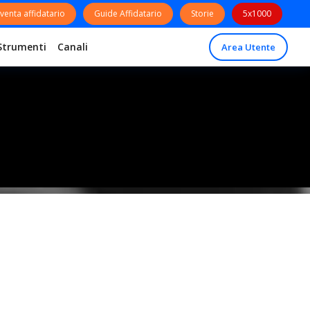
venta affidatario
Guide Affidatario
Storie
5x1000
Strumenti
Canali
Area Utente