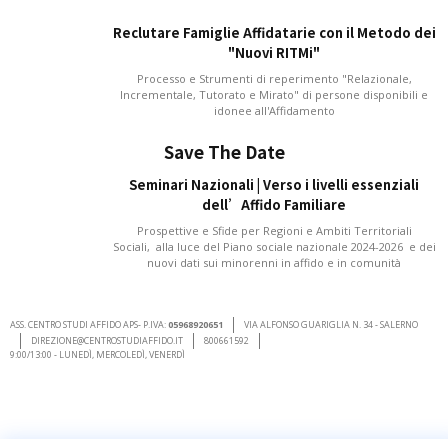
Reclutare Famiglie Affidatarie con il Metodo dei
"Nuovi RITMi"
Processo e Strumenti di reperimento "Relazionale,
Incrementale, Tutorato e Mirato" di persone disponibili e
idonee all'Affidamento
Save The Date
Seminari Nazionali | Verso i livelli essenziali
dell’Affido Familiare
Prospettive e Sfide per Regioni e Ambiti Territoriali
Sociali, alla luce del Piano sociale nazionale 2024-2026 e dei
nuovi dati sui minorenni in affido e in comunità
ASS. CENTRO STUDI AFFIDO APS- P.IVA:
05968920651
VIA ALFONSO GUARIGLIA N. 34 - SALERNO
DIREZIONE@CENTROSTUDIAFFIDO.IT
800661592
9:00/13:00 - LUNEDÌ, MERCOLEDÌ, VENERDÌ