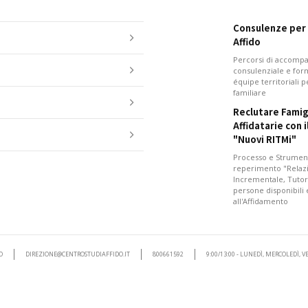
Consulenze per i
Affido
Percorsi di accom
consulenziale e for
équipe territoriali 
familiare
Reclutare Famig
Affidatarie con 
"Nuovi RITMi"
Processo e Strument
reperimento "Relazi
Incrementale, Tutor
persone disponibili
all'Affidamento
O
DIREZIONE@CENTROSTUDIAFFIDO.IT
800661592
9:00/13:00 - LUNEDÌ, MERCOLEDÌ, 