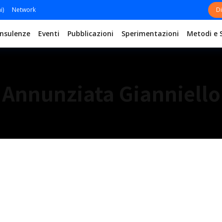
i)
Network
Di
nsulenze
Eventi
Pubblicazioni
Sperimentazioni
Metodi e 
Annunziata Gianniello