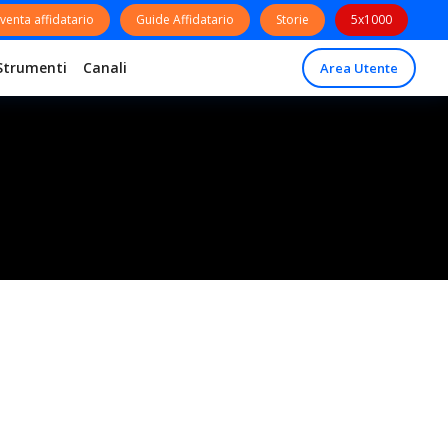
venta affidatario
Guide Affidatario
Storie
5x1000
Strumenti
Canali
Area Utente