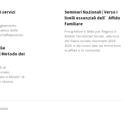
 servizi
Seminari Nazionali | Verso i
livelli essenziali dell’Affido
Familiare
pagnamento
mativo delle
Prospettive e Sfide per Regioni e
perl’affidamento
Ambiti Territoriali Sociali, alla luce
del Piano sociale nazionale 2024-
2026 e dei nuovi dati sui minorenni
lie
in affido e in comunità
il Metodo dei
i di
onale,
ato e Mirato" di
 e idonee
VENERDÌ