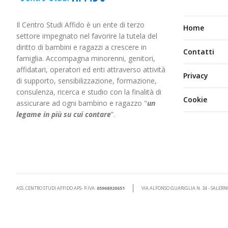
Il Centro Studi Affido è un ente di terzo
Home
settore impegnato nel favorire la tutela del
diritto di bambini e ragazzi a crescere in
Contatti
famiglia. Accompagna minorenni, genitori,
affidatari, operatori ed enti attraverso attività
Privacy
di supporto, sensibilizzazione, formazione,
consulenza, ricerca e studio con la finalità di
Cookie
assicurare ad ogni bambino e ragazzo "
un
legame in più
su cui contare
”.
ASS. CENTRO STUDI AFFIDO APS- P.IVA:
05968920651
VIA ALFONSO GUARIGLIA N. 34 - SALERN