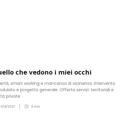
ello che vedono i miei occhi
ertà, smart working e mancanza di vicinanza. Intervento
odulato e progetto generale. Offerta servizi: territoriali e
ltà private.
13/4/2021
3
min