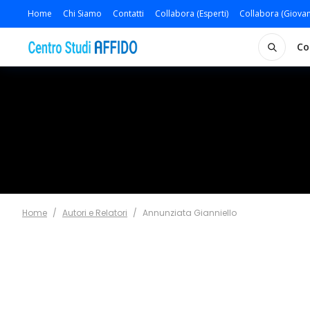
Home
Chi Siamo
Contatti
Collabora (Esperti)
Collabora (Giovan
Co
Home
/
Autori e Relatori
/
Annunziata Gianniello