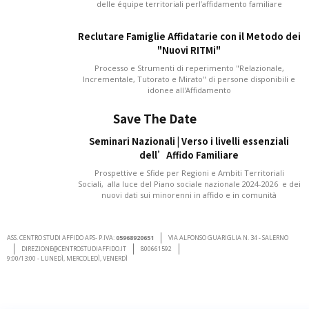
delle équipe territoriali perl’affidamento familiare
Reclutare Famiglie Affidatarie con il Metodo dei
"Nuovi RITMi"
Processo e Strumenti di reperimento "Relazionale,
Incrementale, Tutorato e Mirato" di persone disponibili e
idonee all'Affidamento
Save The Date
Seminari Nazionali | Verso i livelli essenziali
dell’Affido Familiare
Prospettive e Sfide per Regioni e Ambiti Territoriali
Sociali, alla luce del Piano sociale nazionale 2024-2026 e dei
nuovi dati sui minorenni in affido e in comunità
ASS. CENTRO STUDI AFFIDO APS- P.IVA:
05968920651
VIA ALFONSO GUARIGLIA N. 34 - SALERNO
DIREZIONE@CENTROSTUDIAFFIDO.IT
800661592
9:00/13:00 - LUNEDÌ, MERCOLEDÌ, VENERDÌ