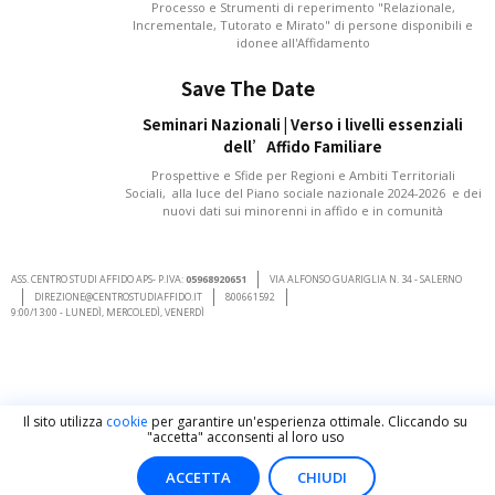
Processo e Strumenti di reperimento "Relazionale,
Incrementale, Tutorato e Mirato" di persone disponibili e
idonee all'Affidamento
Save The Date
Seminari Nazionali | Verso i livelli essenziali
dell’Affido Familiare
Prospettive e Sfide per Regioni e Ambiti Territoriali
Sociali, alla luce del Piano sociale nazionale 2024-2026 e dei
nuovi dati sui minorenni in affido e in comunità
ASS. CENTRO STUDI AFFIDO APS- P.IVA:
05968920651
VIA ALFONSO GUARIGLIA N. 34 - SALERNO
DIREZIONE@CENTROSTUDIAFFIDO.IT
800661592
9:00/13:00 - LUNEDÌ, MERCOLEDÌ, VENERDÌ
Il sito utilizza
cookie
per garantire un'esperienza ottimale. Cliccando su
"accetta" acconsenti al loro uso
ACCETTA
CHIUDI