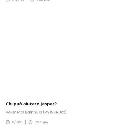
Chi può aiutare Jesper?
Voksne for Barn 2010 (My blue Box)
8/3/21
7:37
min