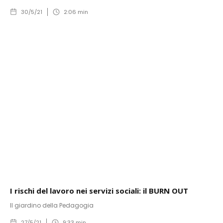
30/5/21
2:06
min
I rischi del lavoro nei servizi sociali: il BURN OUT
Il giardino della Pedagogia
27/5/21
9:33
min