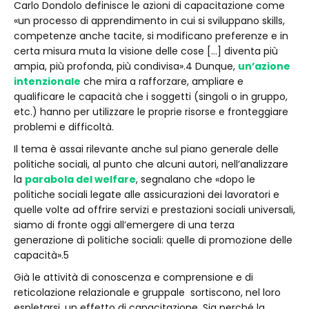
Carlo Dondolo definisce le azioni di capacitazione come
«un processo di apprendimento in cui si sviluppano skills,
competenze anche tacite, si modificano preferenze e in
certa misura muta la visione delle cose […] diventa più
ampia, più profonda, più condivisa».4 Dunque,
un’azione
intenzionale
che mira a rafforzare, ampliare e
qualificare le capacità che i soggetti (singoli o in gruppo,
etc.) hanno per utilizzare le proprie risorse e fronteggiare
problemi e difficoltà.
Il tema è assai rilevante anche sul piano generale delle
politiche sociali, al punto che alcuni autori, nell’analizzare
la
parabola del welfare
, segnalano che «dopo le
politiche sociali legate alle assicurazioni dei lavoratori e
quelle volte ad offrire servizi e prestazioni sociali universali,
siamo di fronte oggi all’emergere di una terza
generazione di politiche sociali: quelle di promozione delle
capacità».5
Già le attività di conoscenza e comprensione e di
reticolazione relazionale e gruppale sortiscono, nel loro
espletarsi, un effetto di capacitazione. Sia perché la