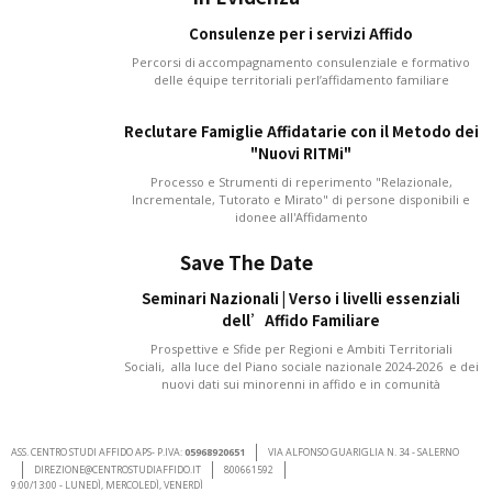
Consulenze per i servizi Affido
Percorsi di accompagnamento consulenziale e formativo
delle équipe territoriali perl’affidamento familiare
Reclutare Famiglie Affidatarie con il Metodo dei
"Nuovi RITMi"
Processo e Strumenti di reperimento "Relazionale,
Incrementale, Tutorato e Mirato" di persone disponibili e
idonee all'Affidamento
Save The Date
Seminari Nazionali | Verso i livelli essenziali
dell’Affido Familiare
Prospettive e Sfide per Regioni e Ambiti Territoriali
Sociali, alla luce del Piano sociale nazionale 2024-2026 e dei
nuovi dati sui minorenni in affido e in comunità
ASS. CENTRO STUDI AFFIDO APS- P.IVA:
05968920651
VIA ALFONSO GUARIGLIA N. 34 - SALERNO
DIREZIONE@CENTROSTUDIAFFIDO.IT
800661592
9:00/13:00 - LUNEDÌ, MERCOLEDÌ, VENERDÌ