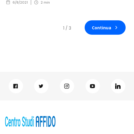
6/8/2021
2
min
Continua
1 / 3