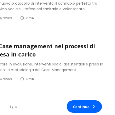
nuovo protocollo di intervento. Il connubio perfetto tra
vizio Sociale, Professioni sanitarie e Volontariato
8/7/2021
2
min
 Case management nei processi di
esa in carico
fare in evoluzione. Interventi socio-assistenziali e presa in
ico: la metodologia del Case Management
5/7/2021
3
min
Continua
1 / 4