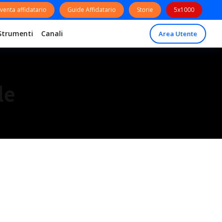
venta affidatario
Guide Affidatario
Storie
5x1000
Strumenti
Canali
Area Utente
le