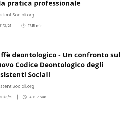
la pratica professionale
istentiSociali.org
31/3/21
17:15
min
ffè deontologico - Un confronto sul
ovo Codice Deontologico degli
sistenti Sociali
istentiSociali.org
30/3/21
40:32
min