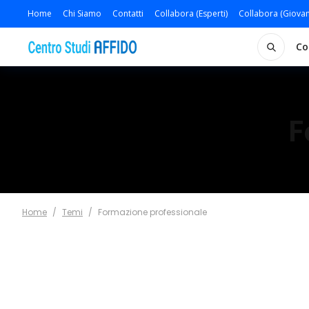
Home
Chi Siamo
Contatti
Collabora (Esperti)
Collabora (Giovan
Co
F
Home
/
Temi
/
Formazione professionale