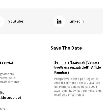
Youtube
Linkedin
Save The Date
 servizi
Seminari Nazionali | Verso i
livelli essenziali dell’Affido
Familiare
pagnamento
mativo delle
Prospettive e Sfide per Regioni e
perl’affidamento
Ambiti Territoriali Sociali, alla luce
del Piano sociale nazionale 2024-
2026 e dei nuovi dati sui minorenni
lie
in affido e in comunità
il Metodo dei
i di