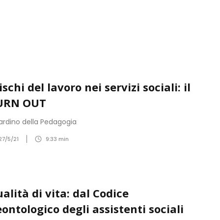
rischi del lavoro nei servizi sociali: il
URN OUT
giardino della Pedagogia
27/5/21
9:33
min
alità di vita: dal Codice
ontologico degli assistenti sociali