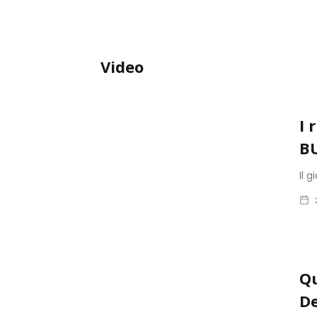
Video
I 
B
Il 
Qu
De