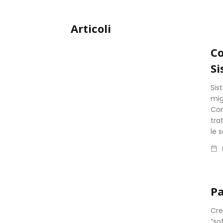
Articoli
Co
Si
Sis
mig
Com
tra
le 
Pa
Cre
“so