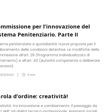
mmissione per l’innovazione del
stema Penitenziario. Parte II
tema penitenziario e quotidianità: nuove proposte per il
lioramento delle condizioni detentive. Le modifiche della
missione all’art. 29 (Programma individualizzato di
ttamento) e all’art. 40 (Autorità competente a deliberare
sanzioni).
16/3/2022
5
min
rola d’ordine: creatività!
atività: tra innovazione e cambiamento. Il passaggio da
ft skill” ad abilità tecnico-professionale. Assistenti sociali