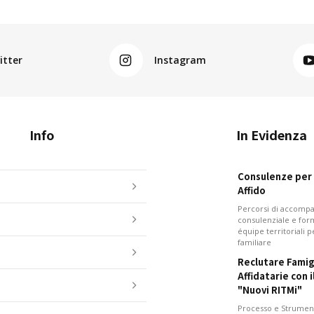
itter
Instagram
Info
In Evidenza
Consulenze per i
Affido
Percorsi di accom
consulenziale e for
équipe territoriali 
familiare
Reclutare Famig
Affidatarie con 
"Nuovi RITMi"
Processo e Strument