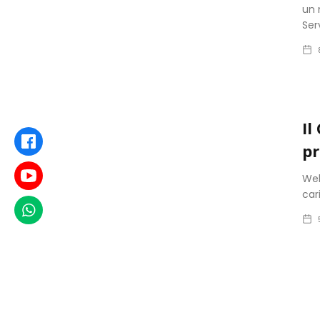
un 
Ser
Il
Facebook
pr
Youtube
Wel
car
WhatsApp