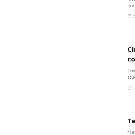
com
Ci
co
Tav
stu
Te
“Te