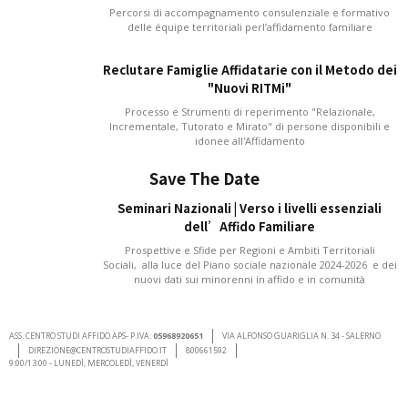
Percorsi di accompagnamento consulenziale e formativo
delle équipe territoriali perl’affidamento familiare
Reclutare Famiglie Affidatarie con il Metodo dei
"Nuovi RITMi"
Processo e Strumenti di reperimento "Relazionale,
Incrementale, Tutorato e Mirato" di persone disponibili e
idonee all'Affidamento
Save The Date
Seminari Nazionali | Verso i livelli essenziali
dell’Affido Familiare
Prospettive e Sfide per Regioni e Ambiti Territoriali
Sociali, alla luce del Piano sociale nazionale 2024-2026 e dei
nuovi dati sui minorenni in affido e in comunità
ASS. CENTRO STUDI AFFIDO APS- P.IVA:
05968920651
VIA ALFONSO GUARIGLIA N. 34 - SALERNO
DIREZIONE@CENTROSTUDIAFFIDO.IT
800661592
9:00/13:00 - LUNEDÌ, MERCOLEDÌ, VENERDÌ