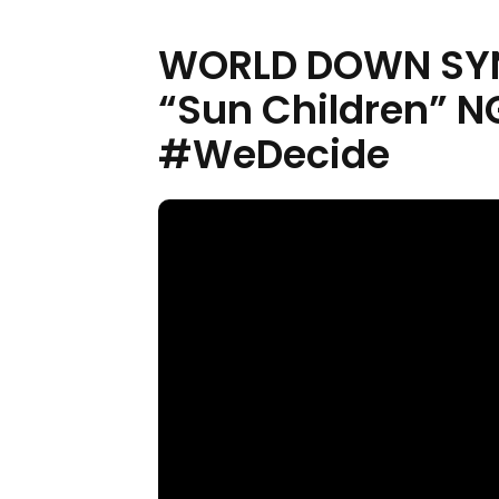
WORLD DOWN SYN
“Sun Children” N
#WeDecide