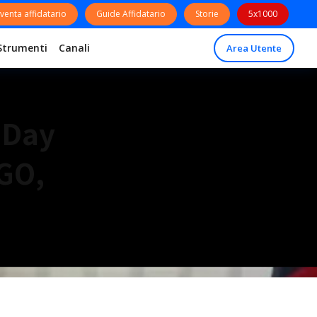
venta affidatario
Guide Affidatario
Storie
5x1000
Strumenti
Canali
Area Utente
Day
GO,