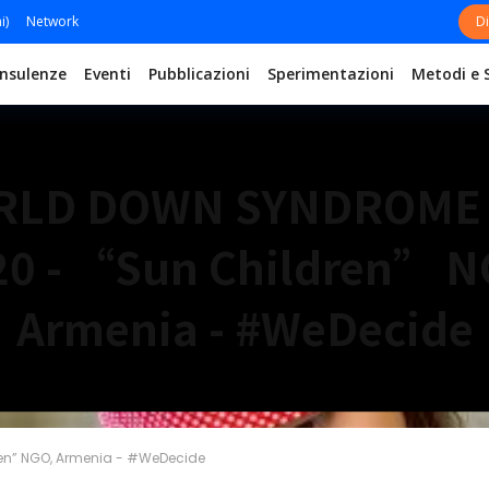
i)
Network
Di
nsulenze
Eventi
Pubblicazioni
Sperimentazioni
Metodi e 
RLD DOWN SYNDROME 
20 - “Sun Children” N
Armenia - #WeDecide
en” NGO, Armenia - #WeDecide