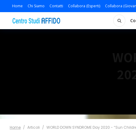
Home
Chi Siamo
Contatti
Collabora (Esperti)
Collabora (Giovan
Co
WO
20
Home
/
Articoli
/
WORLD DOWN SYNDROME Day 2020 - “Sun Childr