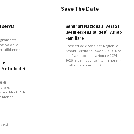
Save The Date
 servizi
Seminari Nazionali | Verso i
livelli essenziali dell’Affido
Familiare
pagnamento
mativo delle
Prospettive e Sfide per Regioni e
perl’affidamento
Ambiti Territoriali Sociali, alla luce
del Piano sociale nazionale 2024-
2026 e dei nuovi dati sui minorenni
lie
in affido e in comunità
il Metodo dei
i di
onale,
ato e Mirato" di
 e idonee
VENERDÌ