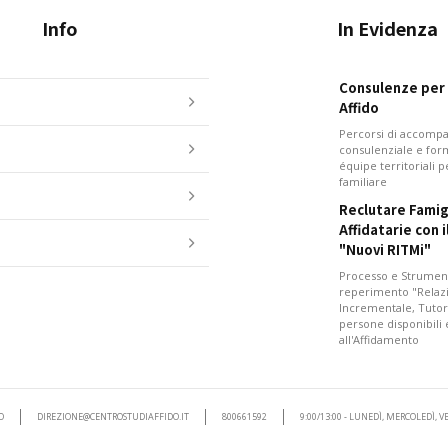
Info
In Evidenza
Consulenze per i
Affido
Percorsi di accom
consulenziale e for
équipe territoriali 
familiare
Reclutare Famig
Affidatarie con 
"Nuovi RITMi"
Processo e Strument
reperimento "Relazi
Incrementale, Tutor
persone disponibili
all'Affidamento
O
DIREZIONE@CENTROSTUDIAFFIDO.IT
800661592
9:00/13:00 - LUNEDÌ, MERCOLEDÌ, 