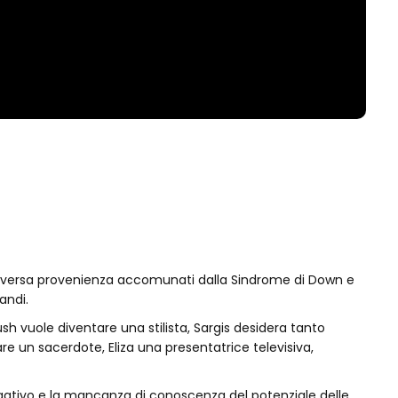
 diversa provenienza accomunati dalla Sindrome di Down e
andi.
sh vuole diventare una stilista, Sargis desidera tanto
e un sacerdote, Eliza una presentatrice televisiva,
egativo e la mancanza di conoscenza del potenziale delle