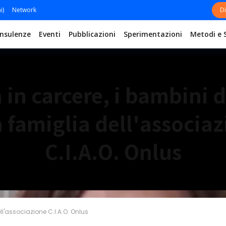
i)
Network
Di
nsulenze
Eventi
Pubblicazioni
Sperimentazioni
Metodi e 
a in carcere, i bambini d
 famiglia dell'associa
C.I.A.O. Onlus
ll'associazione C.I.A.O. Onlus