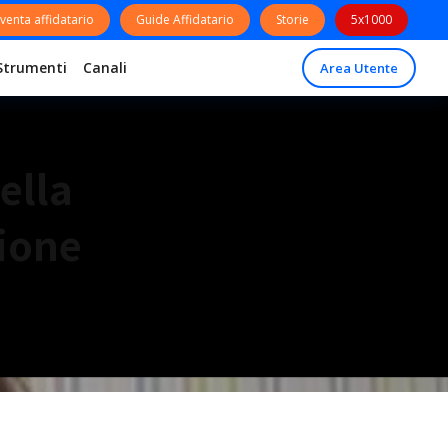
venta affidatario
Guide Affidatario
Storie
5x1000
Strumenti
Canali
Area Utente
ella
zione