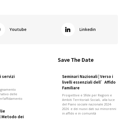
Youtube
Linkedin
Save The Date
 servizi
Seminari Nazionali | Verso i
livelli essenziali dell’Affido
Familiare
pagnamento
mativo delle
Prospettive e Sfide per Regioni e
perl’affidamento
Ambiti Territoriali Sociali, alla luce
del Piano sociale nazionale 2024-
2026 e dei nuovi dati sui minorenni
lie
in affido e in comunità
il Metodo dei