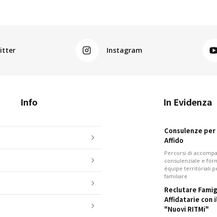
itter
Instagram
Info
In Evidenza
Consulenze per i
Affido
Percorsi di accom
consulenziale e for
équipe territoriali 
familiare
Reclutare Famig
Affidatarie con 
"Nuovi RITMi"