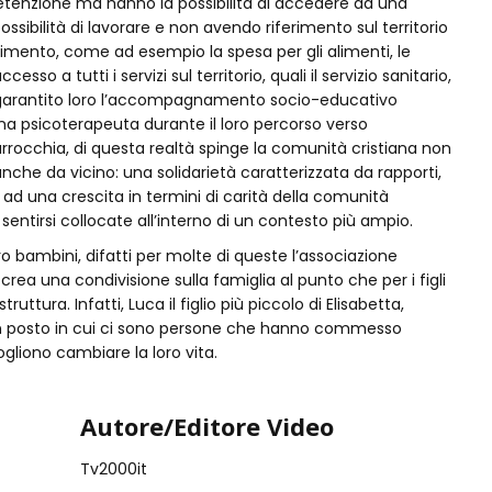
detenzione ma hanno la possibilità di accedere ad una
sibilità di lavorare e non avendo riferimento sul territorio
nimento, come ad esempio la spesa per gli alimenti, le
sso a tutti i servizi sul territorio, quali il servizio sanitario,
iene garantito loro l’accompagnamento socio-educativo
na psicoterapeuta durante il loro percorso verso
parrocchia, di questa realtà spinge la comunità cristiana non
che da vicino: una solidarietà caratterizzata da rapporti,
ad una crescita in termini di carità della comunità
entirsi collocate all’interno di un contesto più ampio.
 bambini, difatti per molte di queste l’associazione
 crea una condivisione sulla famiglia al punto che per i figli
ruttura. Infatti, Luca il figlio più piccolo di Elisabetta,
 un posto in cui ci sono persone che hanno commesso
gliono cambiare la loro vita.
Autore/Editore Video
Tv2000it