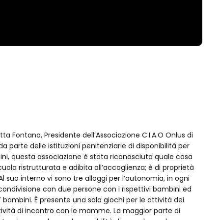
tta Fontana, Presidente dell’Associazione C.I.A.O Onlus di
a parte delle istituzioni penitenziarie di disponibilità per
ni, questa associazione è stata riconosciuta quale casa
uola ristrutturata e adibita all’accoglienza; è di proprietà
Al suo interno vi sono tre alloggi per l’autonomia, in ogni
ondivisione con due persone con i rispettivi bambini ed
bini. È presente una sala giochi per le attività dei
ttività di incontro con le mamme. La maggior parte di