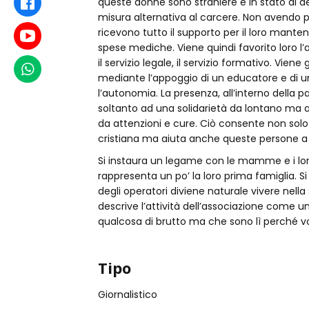
queste donne sono straniere e in stato di 
Facebook
misura alternativa al carcere. Non avendo pos
ricevono tutto il supporto per il loro mante
Youtube
spese mediche. Viene quindi favorito loro l’acce
il servizio legale, il servizio formativo. V
WhatsApp
mediante l’appoggio di un educatore e di u
l’autonomia. La presenza, all’interno della 
soltanto ad una solidarietà da lontano ma an
da attenzioni e cure. Ciò consente non solo 
cristiana ma aiuta anche queste persone a s
Si instaura un legame con le mamme e i loro
rappresenta un po’ la loro prima famiglia. Si
degli operatori diviene naturale vivere nella st
descrive l’attività dell’associazione come
qualcosa di brutto ma che sono lì perché vo
Tipo
Giornalistico