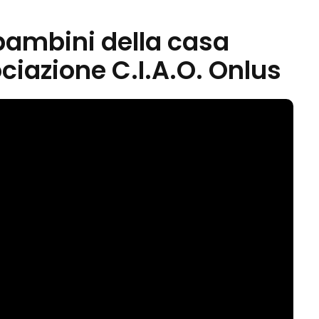
 bambini della casa
ociazione C.I.A.O. Onlus