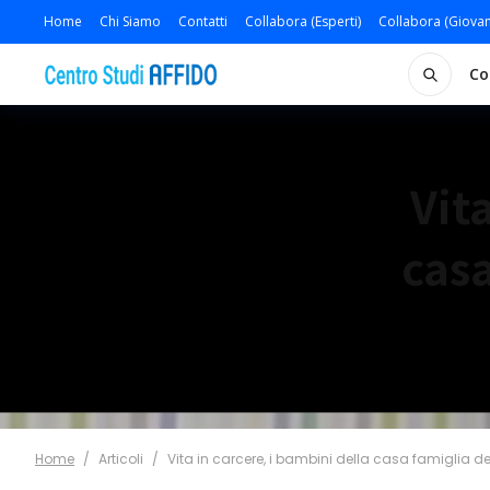
Home
Chi Siamo
Contatti
Collabora (Esperti)
Collabora (Giovan
Co
Vit
casa
Home
/
Articoli
/
Vita in carcere, i bambini della casa famiglia de