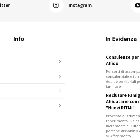
itter
Instagram
Info
In Evidenza
Consulenze per i
Affido
Percorsi di accom
consulenziale e for
équipe territoriali 
familiare
Reclutare Famig
Affidatarie con 
"Nuovi RITMi"
Processo e Strument
reperimento "Relazi
Incrementale, Tutor
persone disponibili
all'Affidamento