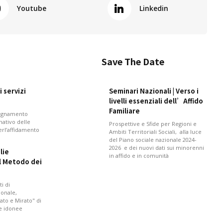
Youtube
Linkedin
Save The Date
 servizi
Seminari Nazionali | Verso i
livelli essenziali dell’Affido
Familiare
pagnamento
mativo delle
Prospettive e Sfide per Regioni e
perl’affidamento
Ambiti Territoriali Sociali, alla luce
del Piano sociale nazionale 2024-
2026 e dei nuovi dati sui minorenni
lie
in affido e in comunità
il Metodo dei
i di
onale,
ato e Mirato" di
 e idonee