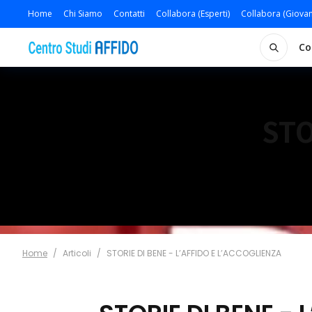
Home
Chi Siamo
Contatti
Collabora (Esperti)
Collabora (Giovan
Co
STO
Home
/
Articoli
/
STORIE DI BENE - L’AFFIDO E L’ACCOGLIENZA