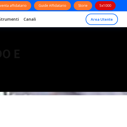
venta affidatario
Guide Affidatario
Storie
5x1000
Strumenti
Canali
Area Utente
DO E