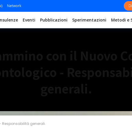
i)
Network
Di
nsulenze
Eventi
Pubblicazioni
Sperimentazioni
Metodi e 
ammino con il Nuovo C
ntologico - Responsabi
generali.
 Responsabilità generali.