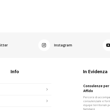
itter
Instagram
Info
In Evidenza
Consulenze per i
Affido
Percorsi di accom
consulenziale e for
équipe territoriali 
familiare