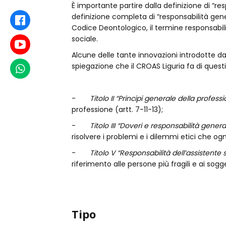
È importante partire dalla definizione di “re
definizione completa di “responsabilità gen
Facebook
Codice Deontologico, il termine responsabili
sociale.
Youtube
Alcune delle tante innovazioni introdotte d
spiegazione che il CROAS Liguria fa di questi 
WhatsApp
-
Titolo II “Principi generale della profess
professione (artt. 7-11-13);
-
Titolo III “Doveri e responsabilità general
risolvere i problemi e i dilemmi etici che ogn
-
Titolo V
“Responsabilità dell’assistente s
riferimento alle persone più fragili e ai sogg
Tipo