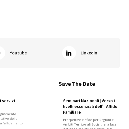
Youtube
Linkedin
Save The Date
 servizi
Seminari Nazionali | Verso i
livelli essenziali dell’Affido
Familiare
pagnamento
mativo delle
Prospettive e Sfide per Regioni e
perl’affidamento
Ambiti Territoriali Sociali, alla luce
del Piano sociale nazionale 2024-