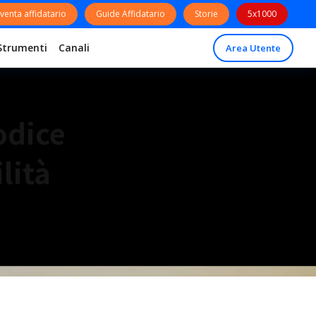
venta affidatario
Guide Affidatario
Storie
5x1000
Strumenti
Canali
Area Utente
odice
lità