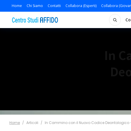
Home
Chi Siamo
Contatti
Collabora (Esperti)
Collabora (Giovan
Co
In C
Deo
Home
/
Articoli
/
In Cammino con il Nuovo Codice Deontologico -