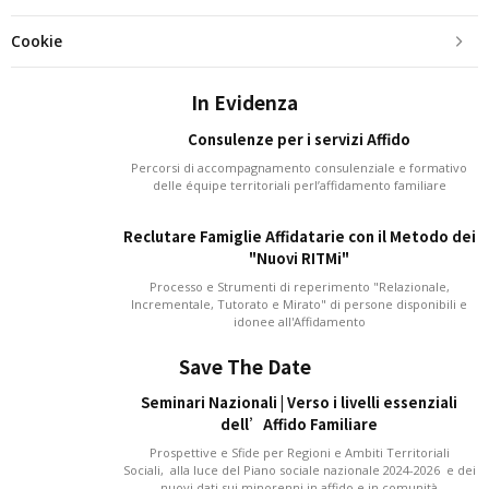
Cookie
In Evidenza
Consulenze per i servizi Affido
Percorsi di accompagnamento consulenziale e formativo
delle équipe territoriali perl’affidamento familiare
Reclutare Famiglie Affidatarie con il Metodo dei
"Nuovi RITMi"
Processo e Strumenti di reperimento "Relazionale,
Incrementale, Tutorato e Mirato" di persone disponibili e
idonee all'Affidamento
Save The Date
Seminari Nazionali | Verso i livelli essenziali
dell’Affido Familiare
Prospettive e Sfide per Regioni e Ambiti Territoriali
Sociali, alla luce del Piano sociale nazionale 2024-2026 e dei
nuovi dati sui minorenni in affido e in comunità