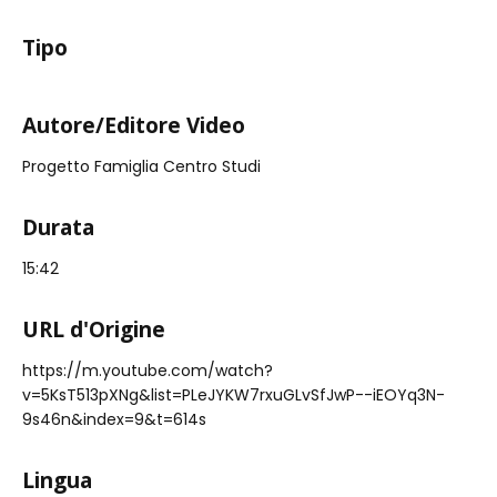
Tipo
Autore/Editore Video
Progetto Famiglia Centro Studi
Durata
15:42
URL d'Origine
https://m.youtube.com/watch?
v=5KsT513pXNg&list=PLeJYKW7rxuGLvSfJwP--iEOYq3N-
9s46n&index=9&t=614s
Lingua