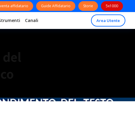
venta affidatario
Guide Affidatario
Storie
5x1000
Strumenti
Canali
Area Utente
 del
ico