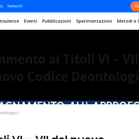
i)
Network
Di
nsulenze
Eventi
Pubblicazioni
Sperimentazioni
Metodi e 
mento ai Titoli VI – VII
ovo Codice Deontolog
ontologico