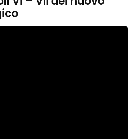
i VI – VII del nuovo
gico