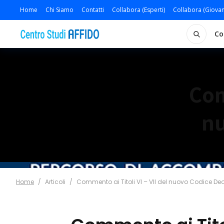
Home
Chi Siamo
Contatti
Collabora (Esperti)
Collabora (Giovan
Co
Com
nu
Home
/
Articoli
/
Commento ai Titoli VI – VII del nuovo Codice De