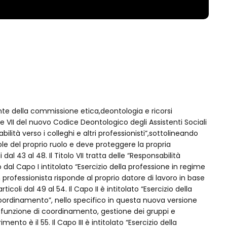
nte della commissione etica,deontologia e ricorsi
I e VII del nuovo Codice Deontologico degli Assistenti Sociali
sabilità verso i colleghi e altri professionisti”,sottolineando
le del proprio ruolo e deve proteggere la propria
al 43 al 48. Il Titolo VII tratta delle “Responsabilità
 dal Capo I intitolato “Esercizio della professione in regime
 professionista risponde al proprio datore di lavoro in base
coli dal 49 al 54. Il Capo II è intitolato “Esercizio della
di coordinamento”, nello specifico in questa nuova versione
a funzione di coordinamento, gestione dei gruppi e
imento è il 55. Il Capo III è intitolato “Esercizio della