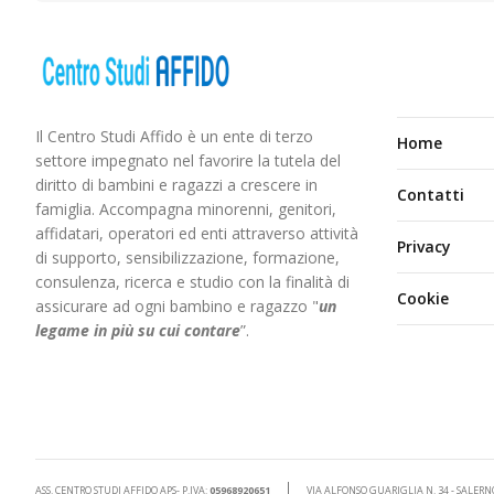
Il Centro Studi Affido è un ente di terzo
Home
settore impegnato nel favorire la tutela del
diritto di bambini e ragazzi a crescere in
Contatti
famiglia. Accompagna minorenni, genitori,
affidatari, operatori ed enti attraverso attività
Privacy
di supporto, sensibilizzazione, formazione,
consulenza, ricerca e studio con la finalità di
Cookie
assicurare ad ogni bambino e ragazzo "
un
legame in più
su cui contare
”.
ASS. CENTRO STUDI AFFIDO APS- P.IVA:
05968920651
VIA ALFONSO GUARIGLIA N. 34 - SALERN