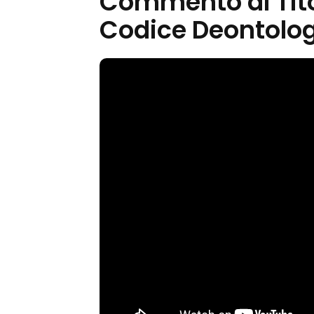
Commento ai Titol
Codice Deontolo