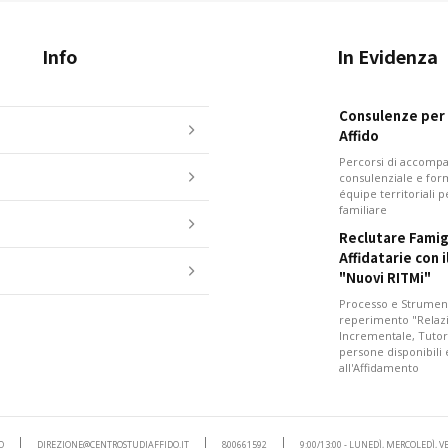
Info
In Evidenza
Consulenze per i
Affido
Percorsi di accom
consulenziale e for
équipe territoriali 
familiare
Reclutare Famig
Affidatarie con 
"Nuovi RITMi"
Processo e Strument
reperimento "Relazi
Incrementale, Tutor
persone disponibili
all'Affidamento
O
DIREZIONE@CENTROSTUDIAFFIDO.IT
800661592
9:00/13:00 - LUNEDÌ, MERCOLEDÌ, 