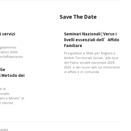
Save The Date
 servizi
Seminari Nazionali | Verso i
livelli essenziali dell’Affido
Familiare
pagnamento
mativo delle
Prospettive e Sfide per Regioni e
perl’affidamento
Ambiti Territoriali Sociali, alla luce
del Piano sociale nazionale 2024-
2026 e dei nuovi dati sui minorenni
lie
in affido e in comunità
il Metodo dei
i di
onale,
ato e Mirato" di
 e idonee
VENERDÌ