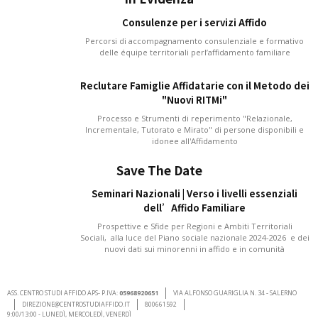
Consulenze per i servizi Affido
Percorsi di accompagnamento consulenziale e formativo
delle équipe territoriali perl’affidamento familiare
Reclutare Famiglie Affidatarie con il Metodo dei
"Nuovi RITMi"
Processo e Strumenti di reperimento "Relazionale,
Incrementale, Tutorato e Mirato" di persone disponibili e
idonee all'Affidamento
Save The Date
Seminari Nazionali | Verso i livelli essenziali
dell’Affido Familiare
Prospettive e Sfide per Regioni e Ambiti Territoriali
Sociali, alla luce del Piano sociale nazionale 2024-2026 e dei
nuovi dati sui minorenni in affido e in comunità
ASS. CENTRO STUDI AFFIDO APS- P.IVA:
05968920651
VIA ALFONSO GUARIGLIA N. 34 - SALERNO
DIREZIONE@CENTROSTUDIAFFIDO.IT
800661592
9:00/13:00 - LUNEDÌ, MERCOLEDÌ, VENERDÌ