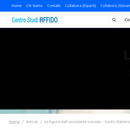
Home
Chi Siamo
Contatti
Collabora (Esperti)
Collabora (Giovan
Co
L
Home
/
Articoli
/
La figura dell’assistente sociale – Santo Stefano 