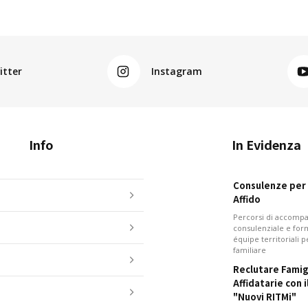
itter
Instagram
Info
In Evidenza
Consulenze per i
Affido
Percorsi di accom
consulenziale e for
équipe territoriali 
familiare
Reclutare Famig
Affidatarie con 
"Nuovi RITMi"