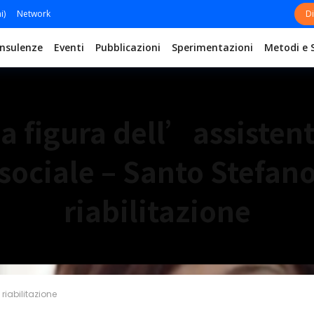
i)
Network
Di
nsulenze
Eventi
Pubblicazioni
Sperimentazioni
Metodi e 
a figura dell’assisten
sociale – Santo Stefan
riabilitazione
riabilitazione