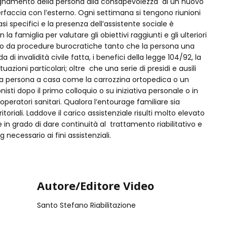
mpagnamento della persona alla consapevolezza di un nuovo
terfaccia con l’esterno. Ogni settimana si tengono riunioni
i specifici e la presenza dell’assistente sociale è
a famiglia per valutare gli obiettivi raggiunti e gli ulteriori
to da procedure burocratiche tanto che la persona una
di invalidità civile fatta, i benefici della legge 104/92, la
azioni particolari; oltre che una serie di presidi e ausili
lla persona a casa come la carrozzina ortopedica o un
onisti dopo il primo colloquio o su iniziativa personale o in
peratori sanitari. Qualora l’entourage familiare sia
itoriali. Laddove il carico assistenziale risulti molto elevato
 in grado di dare continuità al trattamento riabilitativo e
necessario ai fini assistenziali.
Autore/Editore Video
Santo Stefano Riabilitazione