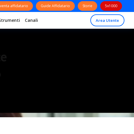
venta affidatario
Guide Affidatario
Storie
5x1000
Strumenti
Canali
Area Utente
te
o