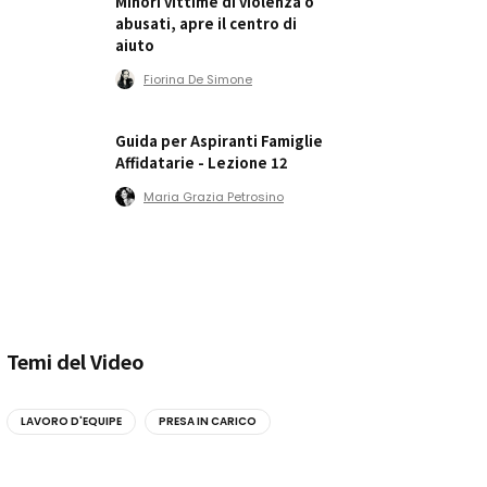
Minori vittime di violenza o
abusati, apre il centro di
aiuto
Fiorina De Simone
Guida per Aspiranti Famiglie
Affidatarie - Lezione 12
Maria Grazia Petrosino
Temi del Video
LAVORO D'EQUIPE
PRESA IN CARICO