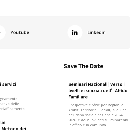
Youtube
Linkedin
Save The Date
 servizi
Seminari Nazionali | Verso i
livelli essenziali dell’Affido
Familiare
pagnamento
mativo delle
Prospettive e Sfide per Regioni e
perl’affidamento
Ambiti Territoriali Sociali, alla luce
del Piano sociale nazionale 2024-
2026 e dei nuovi dati sui minorenni
lie
in affido e in comunità
il Metodo dei