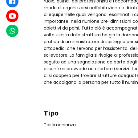
ruolo, quindi, dei professionisti è l'acco
Facebook
modo di organizzarsi nell’abitazione e di in
di èquipe nelle quali vengono esaminati i cas
Youtube
importante nella riunione pre-dimissioni con l
obiettivi da porsi. Tutto ciò è accompagna
WhatsApp
volta uscita dalla struttura ha già la domanda 
pratica di amministratore di sostegno per situ
ortopedici che servono per l’assistenza de
sollevatore. La famiglia si rivolge ai professi
seguito ad una segnalazione da parte degli o
assente si provvede ad allertare i servizi terr
ci si adopera per trovare strutture adeguate
che accolgano la persona per tutto il nursing 
Tipo
Testimonianza