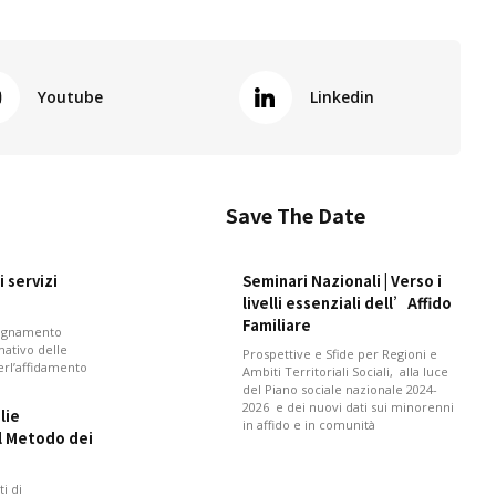
Youtube
Linkedin
Save The Date
 servizi
Seminari Nazionali | Verso i
livelli essenziali dell’Affido
Familiare
pagnamento
mativo delle
Prospettive e Sfide per Regioni e
perl’affidamento
Ambiti Territoriali Sociali, alla luce
del Piano sociale nazionale 2024-
2026 e dei nuovi dati sui minorenni
lie
in affido e in comunità
il Metodo dei
i di