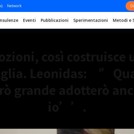
i)
Network
Di
nsulenze
Eventi
Pubblicazioni
Sperimentazioni
Metodi e 
ozioni, così costruisce 
iglia. Leonidas: ‘’Qu
rò grande adotterò an
io’’.