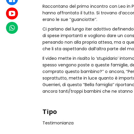
Raccontano del primo incontro con Leo in Perù
hanno affrontato il tutto. Si trovano d’accor
Youtube
erano le sue ‘’guanciotte’’.
WhatsApp
Ci parlano del lungo iter adottivo definend
di spese importanti e vogliono dare un consi
pensando non alla propria attesa, ma a quell
che li sta aspettando dall’altra parte del m
Il video mette in risalto lo ‘stupidario’ in
spesso vengono poste a queste famiglie, del
comprato questo bambino?’’ o ancora, ‘’Perc
soprattutto, mette in luce quanto è import
Guerrieri, di questa ‘’Bella famiglia’’ riport
ancora tanti/troppi bambini che ne stanno
Tipo
Testimonianza