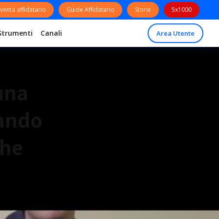
venta affidatario
Guide Affidatario
Storie
5x1000
Strumenti
Canali
Area Utente
una
ando
che