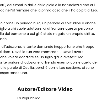
, dei timori iniziali e della gioia e la naturalezza con cui
do nell’affermare che la prima cosa che li ha colpiti di Leo,
olo come un periodo buio, un periodo di solitudine e anche
glio a chi vuole adottare: di affrontare questo percorso
a del bambino a cui gli è stato negato un proprio diritto,
ondo.
torno all’adozione, le tante domande inopportune che troppo
 tipo: ‘’Dov’è la tua vera mamma?’’, ‘’Dove l’avete
hé volete adottare se un figlio già lo avete?’’. Ma
ante parlare di adozione, offrendo esempi come quello dei
ando le parole di Cecilia, perché come Leo sostiene, ci sono
 aspettando una.
Autore/Editore Video
La Repubblica