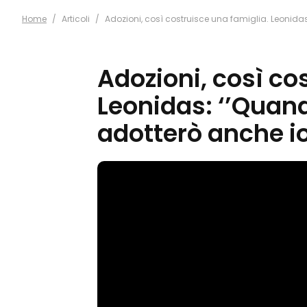
Home
/
Articoli
/
Adozioni, così costruisce una famiglia. Leonida
Adozioni, così co
Leonidas: ‘’Quan
adotterò anche io