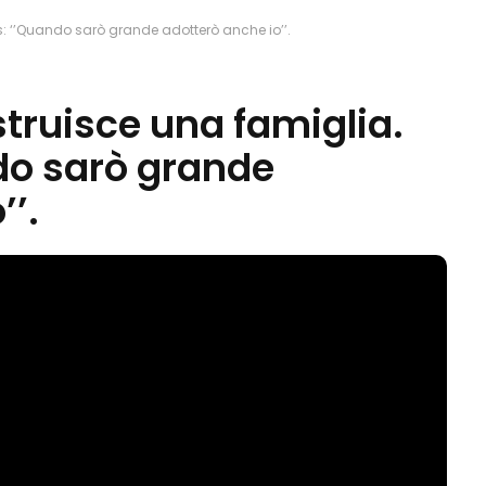
s: ‘’Quando sarò grande adotterò anche io’’.
struisce una famiglia.
do sarò grande
’’.