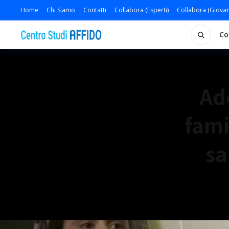
Home
Chi Siamo
Contatti
Collabora (Esperti)
Collabora (Giovan
Co
Ad
fam
sa