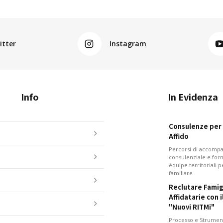
itter
Instagram
Info
In Evidenza
Consulenze per i
Affido
Percorsi di accom
consulenziale e for
équipe territoriali 
familiare
Reclutare Famig
Affidatarie con 
"Nuovi RITMi"
Processo e Strument