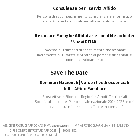
Consulenze per i servizi Affido
Percorsi di accompagnamento consulenziale e formativo
delle équipe territoriali perl’affidamento familiare
Reclutare Famiglie Affidatarie con il Metodo dei
"Nuovi RITMi"
Processo e Strumenti di reperimento "Relazionale,
Incrementale, Tutorato e Mirato" di persone disponibili e
idonee all'Affidamento
Save The Date
Seminari Nazionali | Verso i livelli essenziali
dell’Affido Familiare
Prospettive e Sfide per Regioni e Ambiti Territoriali
Sociali, alla luce del Piano sociale nazionale 2024-2026 e dei
nuovi dati sui minorenni in affido e in comunità
ASS. CENTRO STUDI AFFIDO APS- P.IVA:
05968920651
VIA ALFONSO GUARIGLIA N. 34 - SALERNO
DIREZIONE@CENTROSTUDIAFFIDO.IT
800661592
9:00/13:00 - LUNEDÌ, MERCOLEDÌ, VENERDÌ